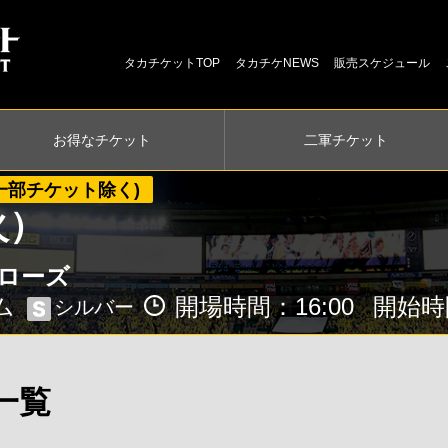
タカチケットTOP
タカチケNEWS
販売スケジュール
お得な
チケット
二軍
チケット
一部チケット除く)
（火）
ローズ
ム
開場時間：16:00
開始時間
シルバー
一覧