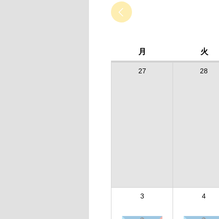
月
火
27
28
3
4