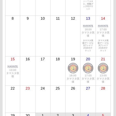
ＪＩＴＡＫ
Ａ」特製グ
ッズ付チケ
ット
8
9
10
11
12
13
14
18:00
17:00
タマスタ筑
タマスタ筑
後
後
タマスタ筑
タマスタ筑
後デー ひな
後デー ひな
丸Tシャツ
丸Tシャツ
2025付チ
2025付チ
ケット
ケット
15
16
17
18
19
20
21
13:00
タマスタ筑
18:00
17:00
13:00
後
タマスタ筑
タマスタ筑
タマスタ筑
後
後
後
22
23
24
25
26
27
28
29
30
1
2
3
4
5