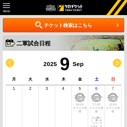
MENU
チケット検索はこちら
二軍試合日程
9
2025
Sep
月
火
水
木
金
土
日
1
2
3
4
5
6
7
18:00
17:00
13:00
タマスタ筑
タマスタ筑
タマスタ筑
後
後
後
おじ鷹デ
ー 選べる
「ＣＨＩＫ
ＵＧＯ Ｏ