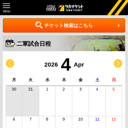
MENU
チケット検索はこちら
二軍試合日程
4
2026
Apr
月
火
水
木
金
土
日
30
31
1
2
3
4
5
6
7
8
9
10
11
12