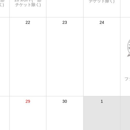
一部
20％OFF(一部
チケット除く)
く)
チケット除く)
22
23
24
フ
29
30
1