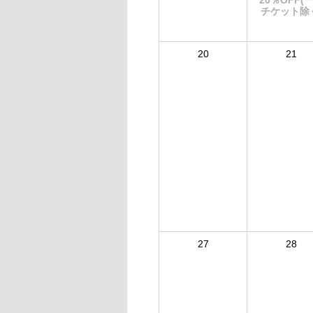
20％OFF(
チケット除
20
21
27
28