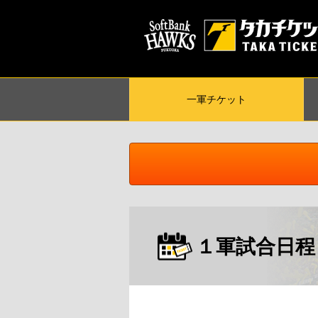
一軍
チケット
１軍試合日程