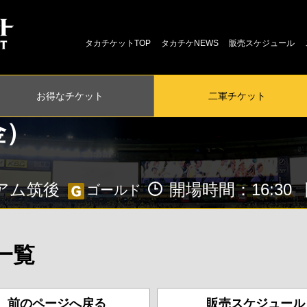
タカチケットTOP
タカチケNEWS
販売スケジュール
お得な
チケット
二軍
チケット
（金）
アム筑後
開場時間：16:30
ゴールド
一覧
前のページへ戻る
販売スケジュール