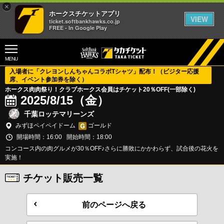
×
ホークスチケットアプリ
VIEW
ticket.softbankhawks.co.jp
FREE - In Google Play
MENU
入場者に「クレヨンしんちゃんコラボTシャツ」配布！（ビジター応援
席、イベント参加券を除く）
ホークス肉肉祭り！クラブホークス会員はチケット20％OFF(一部除く)
2025/8/15（金）
千葉ロッテマリーンズ
みずほペイペイドーム
ゴールド
開場時間：16:00
開始時間：18:00
コンコース内の肉グルメが30％OFF♪さらに勝敗にかかわらず、試合後の花火を
実施！
チケット販売一覧
前のページへ戻る