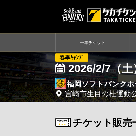
一軍
チケット
春季ｷｬﾝﾌﾟ
2026/2/7（
福岡ソフトバンクホー
宮崎市生目の杜運動
チケット販売