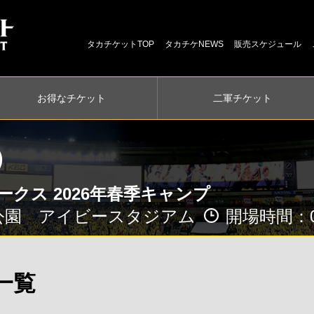
タカチケットTOP
タカチケNEWS
販売スケジュール
お得な
チケット
二軍
チケット
土）
クス 2026年春季キャンプ
公園 アイビースタジアム
開場時間：08
一覧