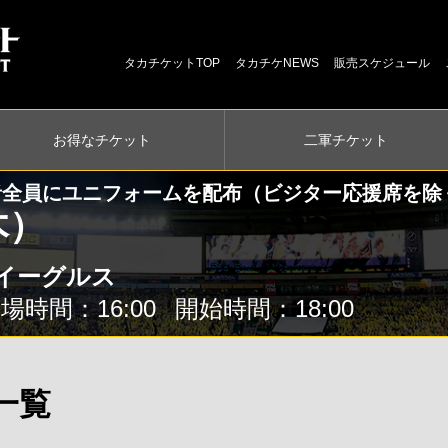
タカチケットTOP
タカチケNEWS
販売スケジュール
お得な
チケット
二軍
チケット
者全員にユニフォームを配布（ビジター応援席を除
（木）
イーグルス
場時間：16:00
開始時間：18:00
一覧