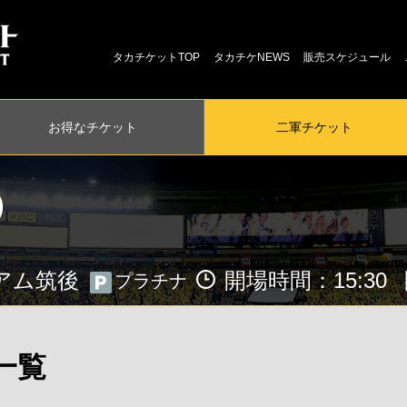
タカチケットTOP
タカチケNEWS
販売スケジュール
お得な
チケット
二軍
チケット
土）
アム筑後
開場時間：15:30
プラチナ
一覧