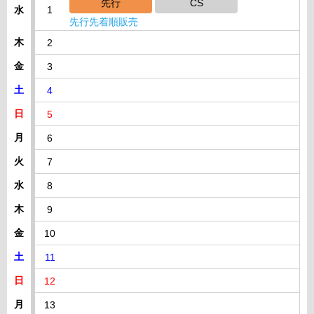
先行
CS
水
1
先行先着順販売
木
2
金
3
土
4
日
5
月
6
火
7
水
8
木
9
金
10
土
11
日
12
月
13