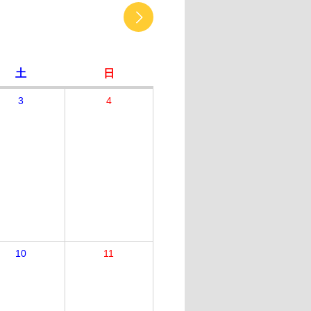
土
日
3
4
10
11