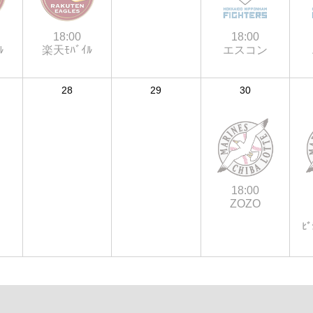
18:00
18:00
ﾙ
楽天ﾓﾊﾞｲﾙ
エスコン
28
29
30
18:00
ZOZO
ﾋ