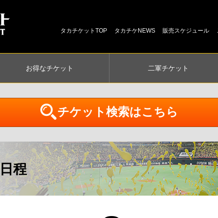
タカチケットTOP
タカチケNEWS
販売スケジュール
お得な
チケット
二軍
チケット
チケット検索はこちら
日程