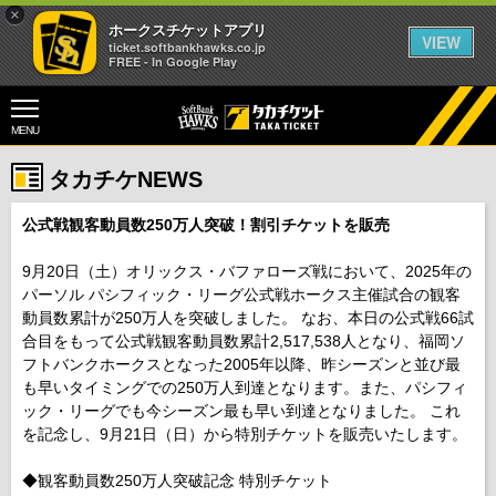
×
ホークスチケットアプリ
VIEW
ticket.softbankhawks.co.jp
FREE - In Google Play
MENU
タカチケNEWS
公式戦観客動員数250万人突破！割引チケットを販売
9月20日（土）オリックス・バファローズ戦において、2025年の
パーソル パシフィック・リーグ公式戦ホークス主催試合の観客
動員数累計が250万人を突破しました。 なお、本日の公式戦66試
合目をもって公式戦観客動員数累計2,517,538人となり、福岡ソ
フトバンクホークスとなった2005年以降、昨シーズンと並び最
も早いタイミングでの250万人到達となります。また、パシフィ
ック・リーグでも今シーズン最も早い到達となりました。 これ
を記念し、9月21日（日）から特別チケットを販売いたします。
◆観客動員数250万人突破記念 特別チケット