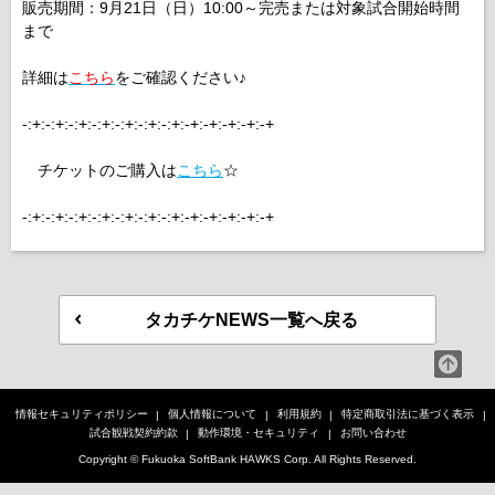
販売期間：9月21日（日）10:00～完売または対象試合開始時間
まで
詳細は
こちら
をご確認ください♪
-:+:-:+:-:+:-:+:-:+:-:+:-:+:-+:-+:-+:-+:-+
チケットのご購入は
こちら
☆
-:+:-:+:-:+:-:+:-:+:-:+:-:+:-+:-+:-+:-+:-+
タカチケNEWS一覧へ戻る
情報セキュリティポリシー
個人情報について
利用規約
特定商取引法に基づく表示
試合観戦契約約款
動作環境・セキュリティ
お問い合わせ
Copyright © Fukuoka SoftBank HAWKS Corp. All Rights Reserved.