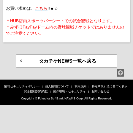
お買い求めは、
こちら
!!★☆
＊HUB店内スポーツバーシートでの試合観戦となります。
＊みずほPayPayドーム内の野球観戦チケットではありませんの
でご注意ください。
タカチケNEWS一覧へ戻る
情報セキュリティポリシー
個人情報について
利用規約
特定商取引法に基づく表示
試合観戦契約約款
動作環境・セキュリティ
お問い合わせ
Copyright © Fukuoka SoftBank HAWKS Corp. All Rights Reserved.