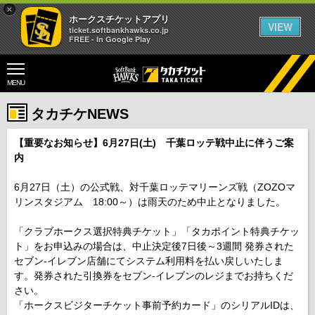
×
ホークスチケットアプリ
VIEW
ticket.softbankhawks.co.jp
FREE - In Google Play
MENU
タカチケNEWS
【重要なお知らせ】6月27日(土) 千葉ロッテ戦中止に伴うご案
内
6月27日（土）の公式戦、対千葉ロッテマリーンズ戦（ZOZOマ
リンスタジアム 18:00～）は雨天のため中止となりました。
「クラブホークス選択特典チケット」「タカポイント特典チケッ
ト」をお申込みの場合は、中止決定後7日後～3週間 発券された
セブン-イレブン店舗にてシステム利用料を払い戻しいたしま
す。発券された引換券をセブン-イレブンのレジまでお持ちくだ
さい。
「ホークスビジターチケット事前予約カード」のシリアルIDは、