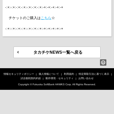
-:+:-:+:-:+:-:+:-:+:-:+:-:+:-+:-+:-+:-+:-+
チケットのご購入は
こちら
☆
-:+:-:+:-:+:-:+:-:+:-:+:-:+:-+:-+:-+:-+:-+
タカチケNEWS一覧へ戻る
情報セキュリティポリシー
個人情報について
利用規約
特定商取引法に基づく表示
試合観戦契約約款
動作環境・セキュリティ
お問い合わせ
Copyright © Fukuoka SoftBank HAWKS Corp. All Rights Reserved.