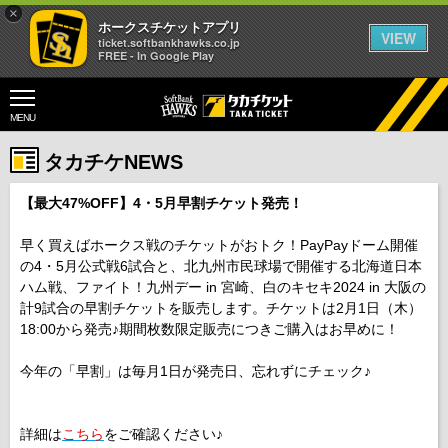
×
ホークスチケットアプリ
VIEW
ticket.softbankhawks.co.jp
FREE - In Google Play
MENU
タカチケNEWS
【最大47%OFF】4・5月早割チケット発売！
早く買えばホークス戦のチケットがおトク！PayPayドーム開催
の4・5月公式戦6試合と、北九州市民球場で開催する北海道日本
ハム戦、ファイト！九州デー in 宮崎、白のキセキ2024 in 大阪の
計9試合の早割チケットを販売します。チケットは2月1日（木）
18:00から発売♪期間枚数限定販売につきご購入はお早めに！
今年の「早割」は毎月1日が発売日、忘れずにチェック♪
詳細は
こちら
をご確認ください♪