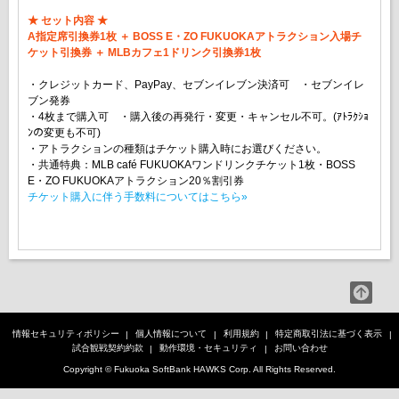
★ セット内容 ★
A指定席引換券1枚 ＋ BOSS E・ZO FUKUOKAアトラクション入場チ
ケット引換券 ＋ MLBカフェ1ドリンク引換券1枚
・クレジットカード、PayPay、セブンイレブン決済可 ・セブンイレ
ブン発券
・4枚まで購入可 ・購入後の再発行・変更・キャンセル不可。(ｱﾄﾗｸｼｮ
ﾝの変更も不可)
・アトラクションの種類はチケット購入時にお選びください。
・共通特典：MLB café FUKUOKAワンドリンクチケット1枚・BOSS
E・ZO FUKUOKAアトラクション20％割引券
チケット購入に伴う手数料についてはこちら»
情報セキュリティポリシー
個人情報について
利用規約
特定商取引法に基づく表示
試合観戦契約約款
動作環境・セキュリティ
お問い合わせ
Copyright © Fukuoka SoftBank HAWKS Corp. All Rights Reserved.