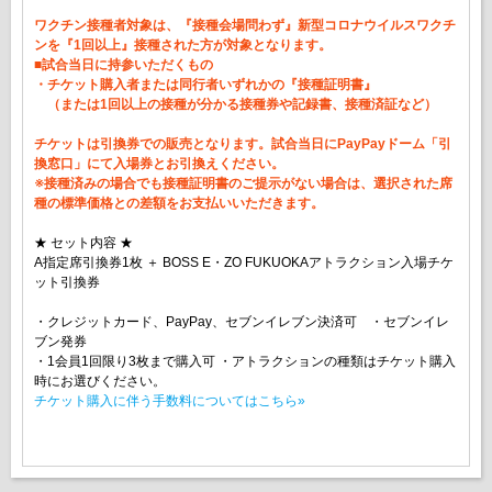
ワクチン接種者対象は、『接種会場問わず』新型コロナウイルスワクチ
ンを『1回以上』接種された方が対象となります。
■試合当日に持参いただくもの
・チケット購入者または同行者いずれかの『接種証明書』
（または1回以上の接種が分かる接種券や記録書、接種済証など）
チケットは引換券での販売となります。試合当日にPayPayドーム「引
換窓口」にて入場券とお引換えください。
※接種済みの場合でも接種証明書のご提示がない場合は、選択された席
種の標準価格との差額をお支払いいただきます。
★ セット内容 ★
A指定席引換券1枚 ＋ BOSS E・ZO FUKUOKAアトラクション入場チケ
ット引換券
・クレジットカード、PayPay、セブンイレブン決済可 ・セブンイレ
ブン発券
・1会員1回限り3枚まで購入可 ・アトラクションの種類はチケット購入
時にお選びください。
チケット購入に伴う手数料についてはこちら»