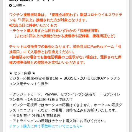
1,400～
ワクチン接種者対象は、『接種会場問わず』新型コロナウイルスワクチ
ンを『1回以上』接種された方が対象となります。
■試合当日に持参いただくもの
・チケット購入者または同行者いずれかの『接種証明書』
（または1回以上の接種が分かる接種券や記録書、接種済証など）
チケットは引換券での販売となります。試合当日にPayPayドーム「引
換窓口」にて入場券とお引換えください。
※接種済みの場合でも接種証明書のご提示がない場合は、選択された席
種の標準価格との差額をお支払いいただきます。
★ セット内容 ★
ビジター応援席-指定引換券1枚 ＋ BOSS E・ZO FUKUOKAアトラクシ
ョン入場チケット引換券
・クレジットカード、PayPay、セブンイレブン決済可 ・セブンイレ
ブン発券 ・1会員1回限り3枚まで購入可
・ビジター応援席ではホークスの応援はできません。ホークスの応援グ
ッズ（ユニフォームなど）の着用・お持ち込みもお断りいたします。
・全員配布ｲﾍﾞﾝﾄ時は配布対象外
・アトラクションの種類はチケット購入時にお選びください。
チケット購入に伴う手数料についてはこちら»