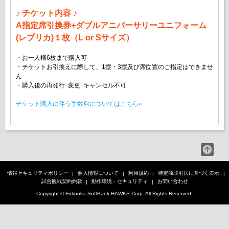
♪ チケット内容 ♪
A指定席引換券+ダブルアニバーサリーユニフォーム
(レプリカ)１枚（L or Sサイズ）
・お一人様6枚まで購入可
・チケットお引換えに際して、1塁・3塁及び席位置のご指定はできませ
ん
・購入後の再発行･変更･キャンセル不可
チケット購入に伴う手数料についてはこちら»
情報セキュリティポリシー
個人情報について
利用規約
特定商取引法に基づく表示
試合観戦契約約款
動作環境・セキュリティ
お問い合わせ
Copyright © Fukuoka SoftBank HAWKS Corp. All Rights Reserved.