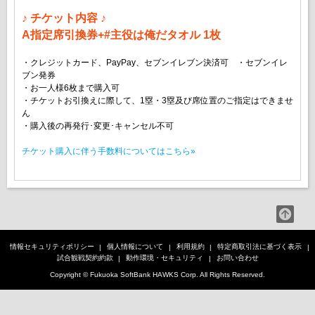
♪ チケット内容 ♪
A指定席引換券+#主役は俺だタオル 1枚
・クレジットカード、PayPay、セブンイレブン決済可 ・セブンイレ
ブン発券
・お一人様6枚まで購入可
・チケットお引換えに際して、1塁・3塁及び席位置のご指定はできませ
ん
・購入後の再発行･変更･キャンセル不可
チケット購入に伴う手数料についてはこちら»
情報セキュリティポリシー
個人情報について
利用規約
特定商取引法に基づく表示
試合観戦契約約款
動作環境・セキュリティ
お問い合わせ
Copyright © Fukuoka SoftBank HAWKS Corp. All Rights Reserved.