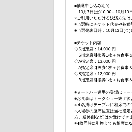
■抽選申し込み期間
10月7日(土)10:00～10月10日
※ご利用いただける決済方法は
※当選時にチケット代金や各種
※当選発表日時：10月13日(金)1
■チケット内容
◇S指定席：14,000 円
S指定席引換券1枚＋お食事＆
◇A指定席：13,000 円
A指定席引換券1枚＋お食事＆
◇B指定席：12,000 円
B指定席引換券1枚＋お食事＆
※ヌートバー選手の登場はトー
※お食事はトークショー終了後
※４名掛けテーブルに相席での
※入場券の座席位置は当社指定
方、通路側など)はお受けでき
※4枚同時に引換えても相席に