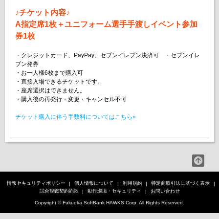
♪チケット内容♪
A指定席1枚＋ユニフォーム選手手渡しイベント参加
券1枚
・クレジットカード、PayPay、セブンイレブン決済可 ・セブンイレ
ブン発券
・お一人様6枚まで購入可
・直接入場できるチケットです。
・座席選択はできません。
・購入後の再発行・変更・キャンセル不可
チケット購入に伴う手数料についてはこちら»
情報セキュリティポリシー
個人情報について
利用規約
特定商取引法に基づく表示
試合観戦契約約款
動作環境・セキュリティ
お問い合わせ
Copyright © Fukuoka SoftBank HAWKS Corp. All Rights Reserved.