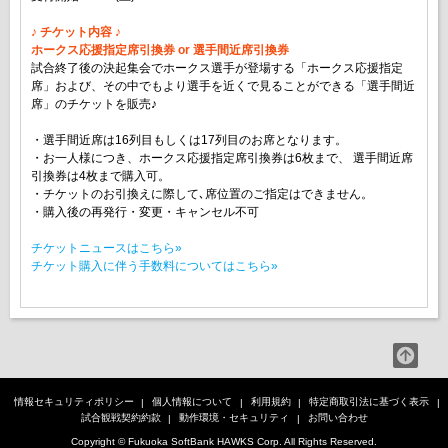
♪ チケット内容 ♪
ホークス応援指定席引換券 or 選手間近席引換券
試合終了後の決起集会でホークス選手が登場する「ホークス応援指定
席」および、その中でもより選手を近くで見ることができる「選手間近
席」のチケットを販売♪
・選手間近席は16列目もしくは17列目のお席となります。
・お一人様につき、ホークス応援指定席引換券は6枚まで、 選手間近席
引換券は4枚まで購入可。
・チケットのお引換えに際して､席位置のご指定はできません。
・購入後の再発行・変更・キャンセル不可
チケットニュースはこちら»
チケット購入に伴う手数料についてはこちら»
情報セキュリティポリシー
個人情報について
利用規約
特定商取引法に基づく表示
試合観戦契約約款
動作環境・セキュリティ
お問い合わせ
Copyright © Fukuoka SoftBank HAWKS Corp. All Rights Reserved.