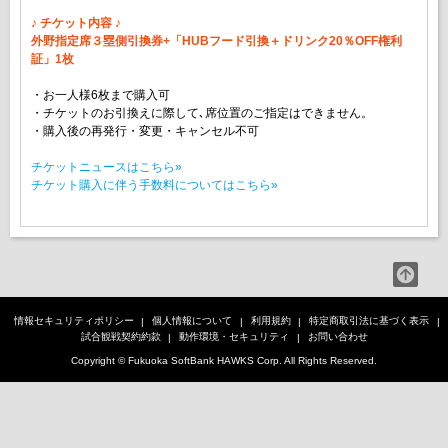
♪ チケット内容 ♪
外野指定席３塁側引換券+「HUBフード引換＋ドリンク20％OFF権利
証」1枚
・お一人様6枚まで購入可
・チケットのお引換えに際して､席位置のご指定はできません。
・購入後の再発行・変更・キャンセル不可
チケットニュースはこちら»
チケット購入に伴う手数料についてはこちら»
情報セキュリティポリシー
個人情報について
利用規約
特定商取引法に基づく表示
試合観戦契約約款
動作環境・セキュリティ
お問い合わせ
Copyright © Fukuoka SoftBank HAWKS Corp. All Rights Reserved.