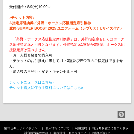
受付開始：8/9(土)10:00～
♪チケット内容♪
A指定席引換券／外野・ホークス応援指定席引換券
鷹祭 SUMMER BOOST 2025 ユニフォーム（レプリカ）Lサイズ付き♪
・「外野・ホークス応援指定席引換券」は、外野指定席もしくはホーク
ス応援指定席と引換となります。外野指定席1塁側か3塁側、ホークス応
援指定席は選べません。
・お一人様６枚まで購入可
・チケットのお引換えに際して､1・3塁及び席位置のご指定はできませ
ん。
・購入後の再発行・変更・キャンセル不可
チケットニュースはこちら»
チケット購入に伴う手数料についてはこちら»
情報セキュリティポリシー
個人情報について
利用規約
特定商取引法に基づく表示
試合観戦契約約款
動作環境・セキュリティ
お問い合わせ