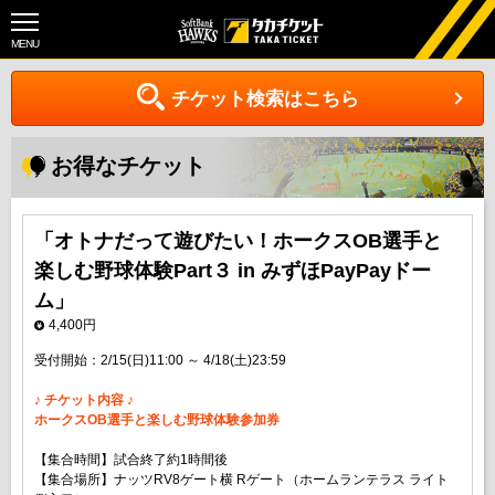
MENU
チケット検索はこちら
お得なチケット
「オトナだって遊びたい！ホークスOB選手と
楽しむ野球体験Part３ in みずほPayPayドー
ム」
4,400円
受付開始：2/15(日)11:00 ～ 4/18(土)23:59
♪ チケット内容 ♪
ホークスOB選手と楽しむ野球体験参加券
【集合時間】試合終了約1時間後
【集合場所】ナッツRV8ゲート横 Rゲート（ホームランテラス ライト