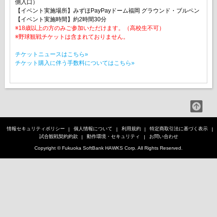
側入口）
【イベント実施場所】みずほPayPayドーム福岡 グラウンド・ブルペン
【イベント実施時間】約2時間30分
※18歳以上の方のみご参加いただけます。（高校生不可）
※野球観戦チケットは含まれておりません。
チケットニュースはこちら»
チケット購入に伴う手数料についてはこちら»
情報セキュリティポリシー
個人情報について
利用規約
特定商取引法に基づく表示
試合観戦契約約款
動作環境・セキュリティ
お問い合わせ
Copyright © Fukuoka SoftBank HAWKS Corp. All Rights Reserved.