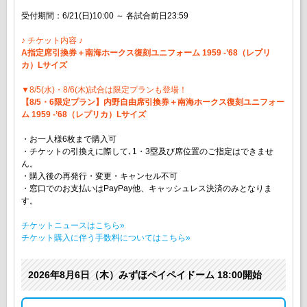
受付期間：6/21(日)10:00 ～ 各試合前日23:59
♪ チケット内容 ♪
A指定席引換券＋南海ホークス復刻ユニフォーム 1959 -’68（レプリ
カ）Lサイズ
▼8/5(水)・8/6(木)試合は限定プランも登場！
【8/5・6限定プラン】内野自由席引換券＋南海ホークス復刻ユニフォー
ム 1959 -’68（レプリカ）Lサイズ
・お一人様6枚まで購入可
・チケットの引換えに際して､1・3塁及び席位置のご指定はできませ
ん。
・購入後の再発行・変更・キャンセル不可
・窓口でのお支払いはPayPay他、キャッシュレス決済のみとなりま
す。
チケットニュースはこちら»
チケット購入に伴う手数料についてはこちら»
2026年8月6日（木）みずほペイペイドーム 18:00開始