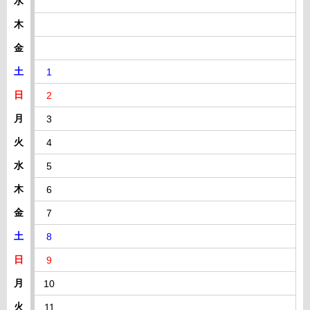
水
木
金
土
1
日
2
月
3
火
4
水
5
木
6
金
7
土
8
日
9
月
10
火
11