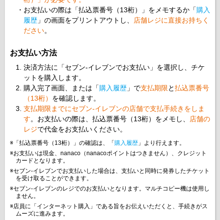
お支払いの際は「払込票番号（13桁）」をメモするか「
購入
履歴
」の画面をプリントアウトし、
店舗レジに直接お持ちく
ださい
。
お支払い方法
決済方法に「セブン-イレブンでお支払い」を選択し、チケ
ットを購入します。
購入完了画面、または「
購入履歴
」で
支払期限
と
払込票番号
（13桁）
を確認します。
支払期限までにセブン-イレブンの店舗で支払手続きをしま
す
。お支払いの際は、払込票番号（13桁）をメモし、
店舗の
レジ
で代金をお支払いください。
※「払込票番号（13桁）」の確認は、「
購入履歴
」より行えます。
※お支払いは現金、nanaco（nanacoポイントはつきません）、クレジット
カードとなります。
※セブン-イレブンでお支払いした場合は、支払いと同時に発券したチケット
を受け取ることができます。
※セブン-イレブンのレジでのお支払いとなります。マルチコピー機は使用し
ません。
※店員に「インターネット購入」である旨をお伝えいただくと、手続きがス
ムーズに進みます。