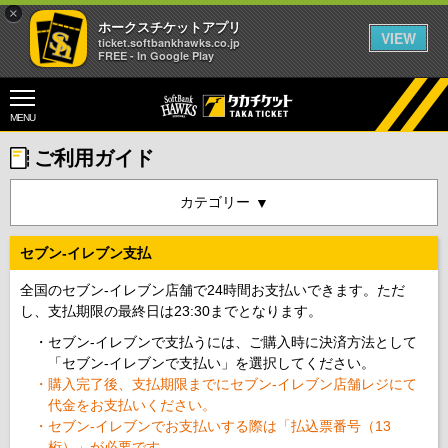
×
ホークスチケットアプリ
VIEW
ticket.softbankhawks.co.jp
FREE - In Google Play
MENU
ご利用ガイド
カテゴリー
セブン-イレブン支払
全国のセブン-イレブン店舗で24時間お支払いできます。ただ
し、支払期限の最終日は23:30までとなります。
セブン-イレブンで支払うには、ご購入時に決済方法として
「セブン-イレブンで支払い」を選択してください。
購入完了後、支払期限までにセブン-イレブン店舗レジにて
代金をお支払いください。
セブン-イレブンでお支払いする際は「払込票番号（13
桁）」が必要です。